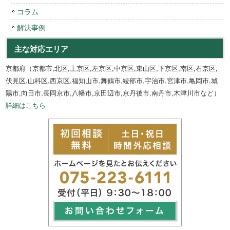
コラム
解決事例
主な対応エリア
京都府（京都市,北区,上京区,左京区,中京区,東山区,下京区,南区,右京区,
伏見区,山科区,西京区,福知山市,舞鶴市,綾部市,宇治市,宮津市,亀岡市,城
陽市,向日市,長岡京市,八幡市,京田辺市,京丹後市,南丹市,木津川市など）
詳細はこちら