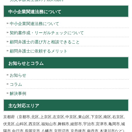
中小企業関連法務について
中小企業関連法務について
契約書作成・リーガルチェックについて
顧問弁護士の選び方と相談できること
顧問弁護士に依頼するメリット
お知らせとコラム
お知らせ
コラム
解決事例
主な対応エリア
京都府（京都市,北区,上京区,左京区,中京区,東山区,下京区,南区,右京区,
伏見区,山科区,西京区,福知山市,舞鶴市,綾部市,宇治市,宮津市,亀岡市,城
陽市,向日市,長岡京市,八幡市,京田辺市,京丹後市,南丹市,木津川市など）